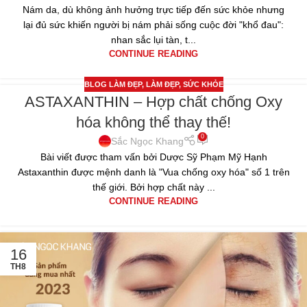
Nám da, dù không ảnh hưởng trực tiếp đến sức khỏe nhưng
lại đủ sức khiến người bị nám phải sống cuộc đời "khổ đau":
nhan sắc lụi tàn, t...
CONTINUE READING
BLOG LÀM ĐẸP
,
LÀM ĐẸP
,
SỨC KHỎE
ASTAXANTHIN – Hợp chất chống Oxy
10
hóa không thể thay thế!
TH10
0
Sắc Ngọc Khang
Bài viết được tham vấn bởi Dược Sỹ Phạm Mỹ Hạnh
Astaxanthin được mệnh danh là "Vua chống oxy hóa" số 1 trên
thế giới. Bởi hợp chất này ...
CONTINUE READING
16
TH8