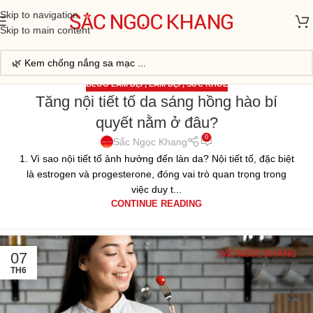
Skip to navigation
Skip to main content
BLOG LÀM ĐẸP
,
LÀM ĐẸP
,
SỨC KHỎE
Tăng nội tiết tố da sáng hồng hào bí
13
quyết nằm ở đâu?
TH6
0
Sắc Ngọc Khang
1. Vì sao nội tiết tố ảnh hưởng đến làn da? Nội tiết tố, đặc biệt
là estrogen và progesterone, đóng vai trò quan trọng trong
việc duy t...
CONTINUE READING
07
TH6