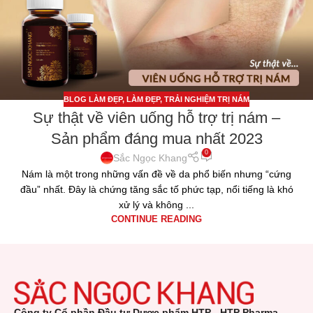
BLOG LÀM ĐẸP
,
LÀM ĐẸP
,
TRẢI NGHIỆM TRỊ NÁM
Sự thật về viên uống hỗ trợ trị nám –
Sản phẩm đáng mua nhất 2023
0
Sắc Ngọc Khang
Nám là một trong những vấn đề về da phổ biến nhưng “cứng
đầu” nhất. Đây là chứng tăng sắc tố phức tạp, nổi tiếng là khó
xử lý và không ...
CONTINUE READING
Công ty Cổ phần Đầu tư Dược phẩm HTP - HTP Pharma