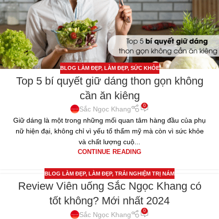
BLOG LÀM ĐẸP
,
LÀM ĐẸP
,
SỨC KHỎE
Top 5 bí quyết giữ dáng thon gọn không
cần ăn kiêng
0
Sắc Ngọc Khang
Giữ dáng là một trong những mối quan tâm hàng đầu của phụ
nữ hiện đại, không chỉ vì yếu tố thẩm mỹ mà còn vì sức khỏe
và chất lượng cuộ...
CONTINUE READING
BLOG LÀM ĐẸP
,
LÀM ĐẸP
,
TRẢI NGHIỆM TRỊ NÁM
Review Viên uống Sắc Ngọc Khang có
25
tốt không? Mới nhất 2024
TH4
0
Sắc Ngọc Khang