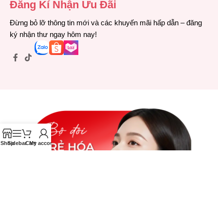
Đăng Kí Nhận Ưu Đãi
Đừng bỏ lỡ thông tin mới và các khuyến mãi hấp dẫn – đăng
ký nhận thư ngay hôm nay!
Shop
Sidebar
Cart
My account