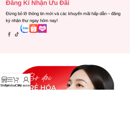
Đăng Kí Nhận Ưu Đãi
Đừng bỏ lỡ thông tin mới và các khuyến mãi hấp dẫn – đăng
ký nhận thư ngay hôm nay!
Shop
Sidebar
Cart
My account