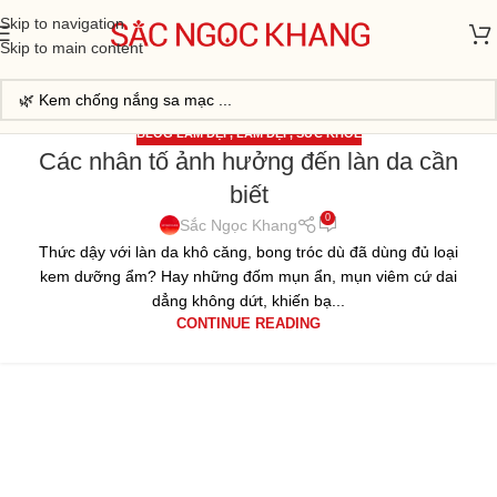
Skip to navigation
Skip to main content
BLOG LÀM ĐẸP
,
LÀM ĐẸP
,
SỨC KHỎE
Các nhân tố ảnh hưởng đến làn da cần
13
biết
TH5
0
Sắc Ngọc Khang
Thức dậy với làn da khô căng, bong tróc dù đã dùng đủ loại
kem dưỡng ẩm? Hay những đốm mụn ẩn, mụn viêm cứ dai
dẳng không dứt, khiến bạ...
CONTINUE READING