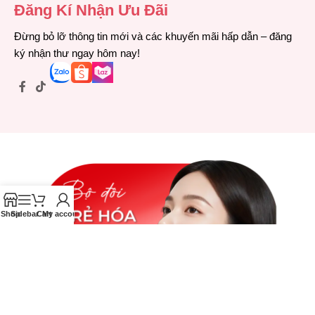
Đăng Kí Nhận Ưu Đãi
Đừng bỏ lỡ thông tin mới và các khuyến mãi hấp dẫn – đăng
ký nhận thư ngay hôm nay!
Shop
Sidebar
Cart
My account