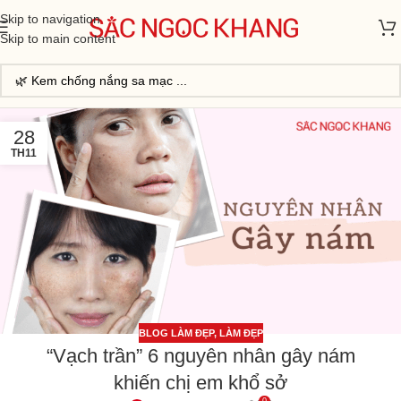
Skip to navigation
Skip to main content
28
TH11
BLOG LÀM ĐẸP
,
LÀM ĐẸP
“Vạch trần” 6 nguyên nhân gây nám
khiến chị em khổ sở
0