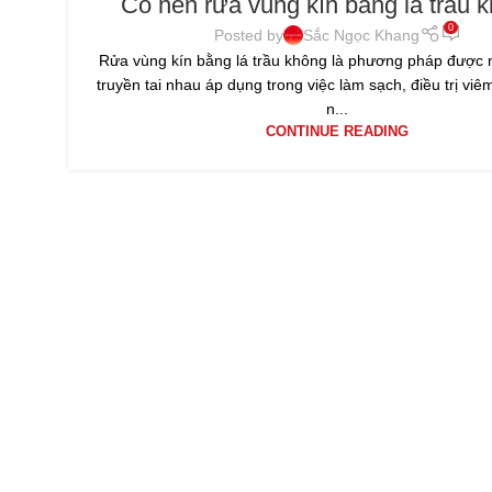
Có nên rửa vùng kín bằng lá trầu 
0
Posted by
Sắc Ngọc Khang
Rửa vùng kín bằng lá trầu không là phương pháp được 
truyền tai nhau áp dụng trong việc làm sạch, điều trị v
n...
CONTINUE READING