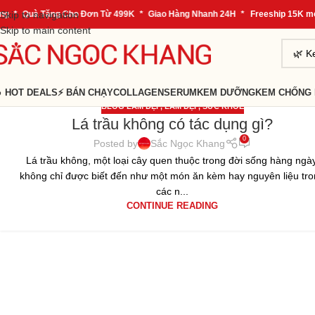
g
Skip to navigation
*
Quà Tặng Cho Đơn Từ 499K
*
Giao Hàng Nhanh 24H
*
Freeship 15K mọi
Skip to main content
 HOT DEALS
⚡ BÁN CHẠY
COLLAGEN
SERUM
KEM DƯỠNG
KEM CHỐNG
BLOG LÀM ĐẸP
,
LÀM ĐẸP
,
SỨC KHỎE
Lá trầu không có tác dụng gì?
05
0
TH3
Posted by
Sắc Ngọc Khang
Lá trầu không, một loại cây quen thuộc trong đời sống hàng ngày
không chỉ được biết đến như một món ăn kèm hay nguyên liệu tr
các n...
CONTINUE READING