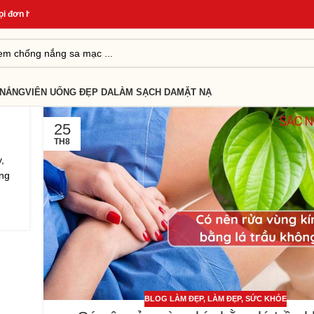
 đơn hàng
*
Quà Tặng Cho Đơn Từ 499K
*
Giao Hàng Nhanh 24H
*
 NẮNG
VIÊN UỐNG ĐẸP DA
LÀM SẠCH DA
MẶT NẠ
25
TH8
,
ong
BLOG LÀM ĐẸP
,
LÀM ĐẸP
,
SỨC KHỎE