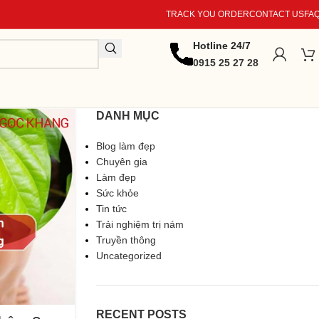
TRACK YOU ORDER
CONTACT US
FA
Hotline 24/7
0915 25 27 28
DANH MỤC
Blog làm đẹp
Chuyên gia
Làm đẹp
Sức khỏe
Tin tức
Trải nghiệm trị nám
Truyền thông
Uncategorized
RECENT POSTS