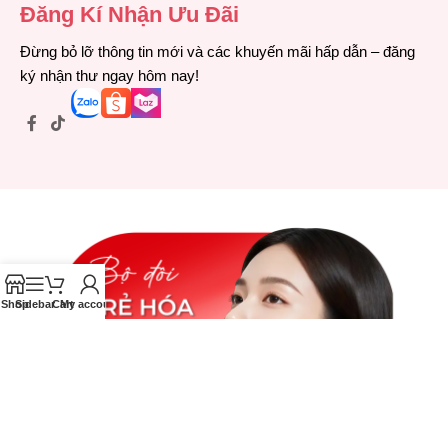
Đăng Kí Nhận Ưu Đãi
Đừng bỏ lỡ thông tin mới và các khuyến mãi hấp dẫn – đăng
ký nhận thư ngay hôm nay!
Shop
Sidebar
Cart
My account