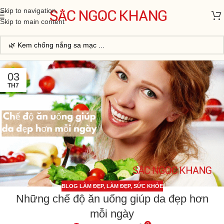
Skip to navigation
Skip to main content
03
TH7
BLOG LÀM ĐẸP
,
LÀM ĐẸP
,
SỨC KHỎE
Những chế độ ăn uống giúp da đẹp hơn
mỗi ngày
0