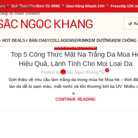
g
Skip to navigation
*
Quà Tặng Cho Đơn Từ 499K
*
Giao Hàng Nhanh 24H
*
Freeship 15K mọi
Skip to main content
 HOT DEALS
⚡ BÁN CHẠY
COLLAGEN
SERUM
KEM DƯỠNG
KEM CHỐNG
BLOG LÀM ĐẸP
,
LÀM ĐẸP
Top 5 Công Thức Mặt Nạ Trắng Da Mùa H
05
Hiệu Quả, Lành Tính Cho Mọi Loại Da
TH5
0
Posted by
Sắc Ngọc Khang
Giới thiệu về nhu cầu làm trắng da trong mùa hè Mùa hè – thời đ
làn da dễ bị sạm màu, mất nước và tổn thương bởi tia UV. Nhiều c
e...
CONTINUE READING