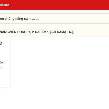
 đơn hàng
*
Quà Tặng Cho Đơn Từ 499K
*
Giao Hàng Nhanh 24H
*
 NẮNG
VIÊN UỐNG ĐẸP DA
LÀM SẠCH DA
MẶT NẠ
è
iểm
hị