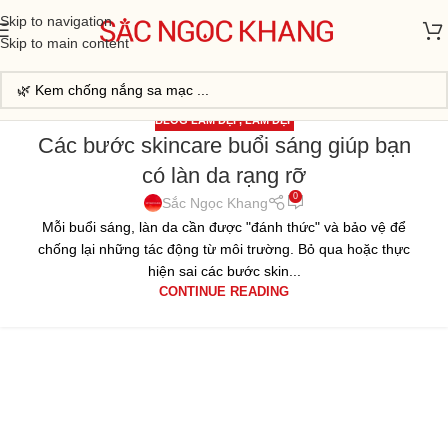
Skip to navigation
Skip to main content
BLOG LÀM ĐẸP
,
LÀM ĐẸP
Các bước skincare buổi sáng giúp bạn
07
có làn da rạng rỡ
TH5
0
Sắc Ngọc Khang
Mỗi buổi sáng, làn da cần được "đánh thức" và bảo vệ để
chống lại những tác động từ môi trường. Bỏ qua hoặc thực
hiện sai các bước skin...
CONTINUE READING