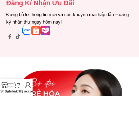
Đăng Kí Nhận Ưu Đãi
Đừng bỏ lỡ thông tin mới và các khuyến mãi hấp dẫn – đăng
ký nhận thư ngay hôm nay!
Shop
Sidebar
Cart
My account