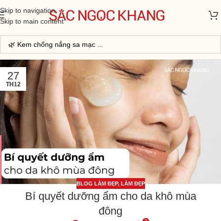
Skip to navigation
Skip to main content
27
TH12
BLOG LÀM ĐẸP
,
LÀM ĐẸP
Bí quyết dưỡng ẩm cho da khô mùa
đông
0