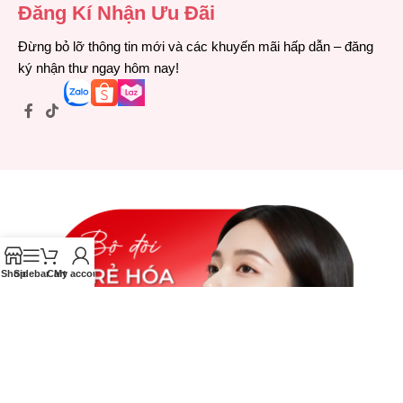
Đăng Kí Nhận Ưu Đãi
Đừng bỏ lỡ thông tin mới và các khuyến mãi hấp dẫn – đăng
ký nhận thư ngay hôm nay!
Shop
Sidebar
Cart
My account