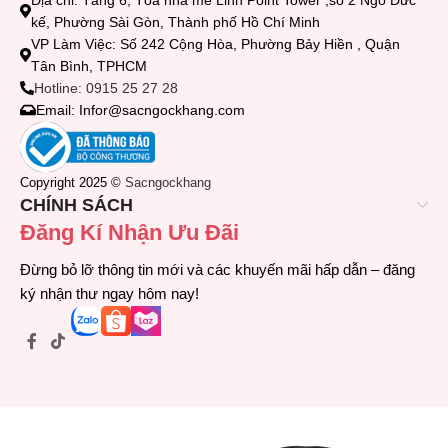
Địa chỉ: Tầng 6, Tòa nhà mê Linh Point Tower ,số 2 Ngô Đức
kế, Phường Sài Gòn, Thành phố Hồ Chí Minh
VP Làm Việc: Số 242 Cộng Hòa, Phường Bảy Hiền , Quận
Tân Bình, TPHCM
Hotline: 0915 25 27 28
Email: Infor@sacngockhang.com
Copyright 2025 ©
Sacngockhang
CHÍNH SÁCH
Đăng Kí Nhận Ưu Đãi
Đừng bỏ lỡ thông tin mới và các khuyến mãi hấp dẫn – đăng
ký nhận thư ngay hôm nay!