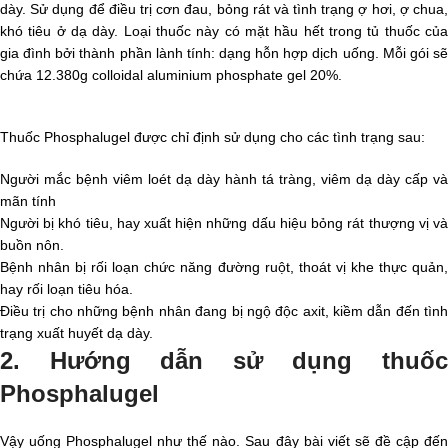
dày. Sử dụng để điều trị cơn đau, bỏng rát và tình trạng ợ hơi, ợ chua,
khó tiêu ở dạ dày. Loại thuốc này có mặt hầu hết trong tủ thuốc của
gia đình bởi thành phần lành tính: dạng hỗn hợp dịch uống. Mỗi gói sẽ
chứa 12.380g colloidal aluminium phosphate gel 20%.
Thuốc Phosphalugel được chỉ định sử dụng cho các tình trạng sau:
Người mắc bệnh viêm loét dạ dày hành tá tràng, viêm dạ dày cấp và
mãn tính
Người bị khó tiêu, hay xuất hiện những dấu hiệu bỏng rát thượng vị và
buồn nôn.
Bệnh nhân bị rối loạn chức năng đường ruột, thoát vị khe thực quản,
hay rối loạn tiêu hóa.
Điều trị cho những bệnh nhân đang bị ngộ độc axit, kiềm dẫn đến tình
trạng xuất huyết dạ dày.
2. Hướng dẫn sử dụng thuốc
Phosphalugel
Vậy uống Phosphalugel như thế nào. Sau đây bài viết sẽ đề cập đến