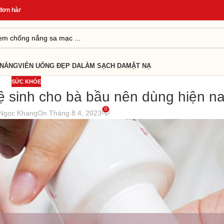
àng
*
Quà Tặng Cho Đơn Từ 499K
*
Giao Hàng Nhanh 24H
*
 NẮNG
VIÊN UỐNG ĐẸP DA
LÀM SẠCH DA
MẶT NẠ
SỨC KHỎE
ệ sinh cho bà bầu nên dùng hiện n
0
Ngọc Khang
On Tháng 8 4, 2023