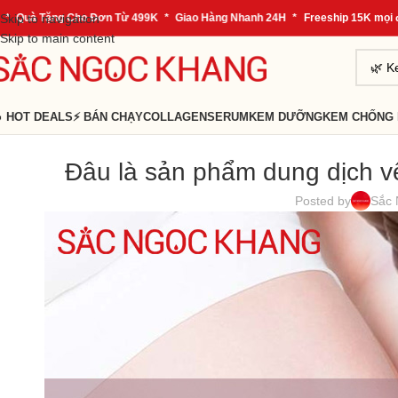
à Tặng Cho Đơn Từ 499K
Skip to navigation
*
Giao Hàng Nhanh 24H
*
Freeship 15K mọi đơn h
Skip to main content
 HOT DEALS
⚡ BÁN CHẠY
COLLAGEN
SERUM
KEM DƯỠNG
KEM CHỐNG
Đâu là sản phẩm dung dịch v
Posted by
Sắc 