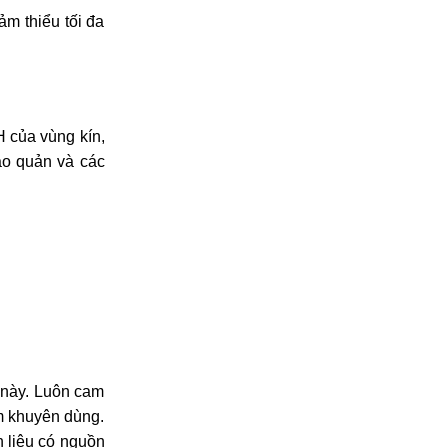
ảm thiểu tối đa
 của vùng kín,
ảo quản và các
 này. Luôn cam
m khuyên dùng.
 liệu có nguồn