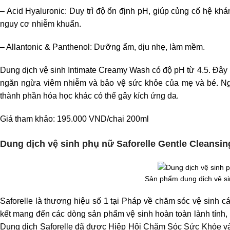
– Acid Hyaluronic: Duy trì độ ổn định pH, giúp củng cố hệ kh
nguy cơ nhiễm khuẩn.
– Allantonic & Panthenol: Dưỡng ẩm, dịu nhẹ, làm mềm.
Dung dịch vệ sinh Intimate Creamy Wash có độ pH từ 4.5. Đây 
ngăn ngừa viêm nhiễm và bảo vệ sức khỏe của mẹ và bé. Ngo
thành phần hóa học khác có thể gây kích ứng da.
Giá tham khảo: 195.000 VND/chai 200ml
Dung dịch vệ sinh phụ nữ Saforelle Gentle Cleansin
Sản phẩm dung dịch vệ si
Saforelle là thương hiệu số 1 tại Pháp về chăm sóc vệ sinh 
kết mang đến các dòng sản phẩm vệ sinh hoàn toàn lành tính
Dung dịch Saforelle đã được Hiệp Hội Chăm Sóc Sức Khỏe và