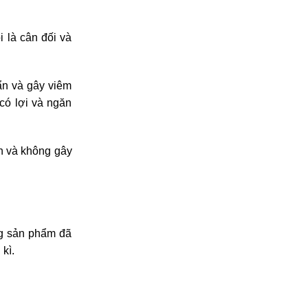
 là cân đối và
ẩn và gây viêm
có lợi và ngăn
n và không gây
ng sản phẩm đã
kì.