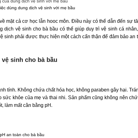
iệc dùng dung dịch vệ sinh với mẹ bầu
i về mặt cả cơ học lẫn hooc môn. Điều này có thể dẫn đến sự tă
 dịch vệ sinh cho bà bầu có thể giúp duy trì vệ sinh cá nhân
vệ sinh phải được thực hiện một cách cẩn thận để đảm bảo an 
 vệ sinh cho bà bầu
ành tính. Không chứa chất hóa học, không paraben gây hại. Tr
ho sức khỏe của mẹ và thai nhi. Sản phẩm cũng không nên ch
t, làm mất cân bằng pH.