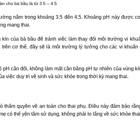
àn cho bà bầu là từ 3.5 – 4.5
hường nằm trong khoảng 3.5 đến 4.5. Khoảng pH này được coi
ông mang thai.
 kín của bà bầu để tránh việc làm thay đổi môi trường vi khu
trên cơ thể, đây sẽ là môi trường lý tưởng cho các vi khuẩn 
ộ pH cân đối, không làm mất cân bằng pH tự nhiên của vùng kí
a việc duy trì vệ sinh và sức khỏe trong thời kỳ mang thai.
ó thẩm quyền về an toàn cho thai phụ. Điều này đảm bảo rằ
mẹ có thể yên tâm sử dụng, không phải lo lắng về sức khỏe thai 