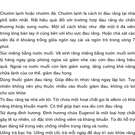
Chườm lạnh hoặc chườm đá: Chườm lạnh là cách trị đau răng tại nhà
phổ biến nhất. Rất hiệu quả đối với trường hợp đau răng do chấn
thương hoặc sưng nướu. Một số cách khác như: đặt một ít đá viên
trong lòng bàn tay ở cùng bên với khu vực đau răng. Hoặc chà xát các
viên đá ở khoảng trống giữa ngón tay cái và ngón trỏ trong vòng 7
phút.
Súc miệng bằng nước muối: Vệ sinh răng miệng bằng nước muối sinh
lý hàng ngày giúp phòng ngừa và giảm nhẹ các cơn đau răng hiệu
quả. Ngoài ra nước muối còn làm giảm sưng, tăng cường khả năng
chữa lành của cơ thể, giảm đau họng
Dùng thuốc giảm đau răng: Giúp điều trị nhức răng ngay lập tức. Tuy
nhiên không nên phụ thuộc nhiều vào thuốc giảm đau, không có lợi
cho sức khỏe.
Trị đau răng tại nhà với tỏi: Tỏi chứa một hoạt chất gọi là allicin có khả
năng kháng khuẩn mạnh. Có thể giúp bạn xoa dịu cơn đau răng.
Sử dụng đinh hương: Đinh hương chứa Eugenol là một loại hợp chất
gây tê tự nhiên, có đặc tính chống viêm và kháng khuẩn. Từ đó hỗ trợ
bạn đáng kể trong việc chống nhiễm trùng răng và nướu.
Uống trà bạc hà: Uống một cốc trà mỗi ngày để duy trì sức khỏe răng