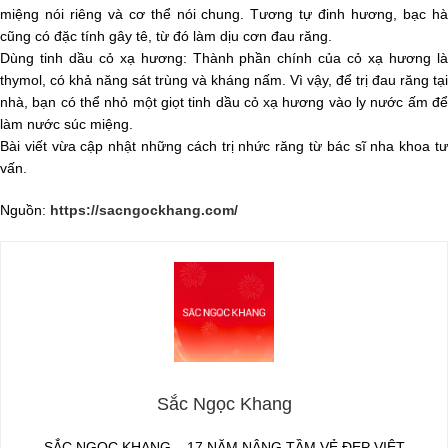
miệng nói riêng và cơ thể nói chung. Tương tự đinh hương, bạc hà
cũng có đặc tính gây tê, từ đó làm dịu cơn đau răng.
Dùng tinh dầu cỏ xạ hương: Thành phần chính của cỏ xạ hương là
thymol, có khả năng sát trùng và kháng nấm. Vì vậy, để trị đau răng tại
nhà, bạn có thể nhỏ một giọt tinh dầu cỏ xạ hương vào ly nước ấm để
làm nước súc miệng.
Bài viết vừa cập nhật những cách trị nhức răng từ bác sĩ nha khoa tư
vấn.
Nguồn:
https://sacngockhang.com/
Sắc Ngọc Khang
SẮC NGỌC KHANG – 17 NĂM NÂNG TẦM VẺ ĐẸP VIỆT